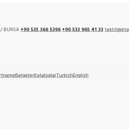
r / BURSA
+90 535 366 5396
+90
533 965 41 33
teklif@ktg
artname
Belgeler
Kataloglar
Turkish
English