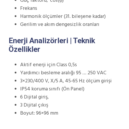
Güç faktörü, cos(φ)
Frekans
Harmonik ölçümler (31. bileşene kadar)
Gerilim ve akım dengesizlik oranları
Enerji Analizörleri | Teknik
Özellikler
Aktif enerji için Class 0,5s
Yardımcı besleme aralığı 95 … 250 VAC
3×230/400 V, X/5 A, 45-65 Hz ölçüm girişi
IP54 koruma sınıfı (Ön Panel)
6 Dijital giriş,
3 Dijital çıkış
Boyut: 96×96 mm