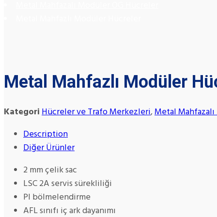
Metal Mahfazalı Modüler OG Hücreler
Metal Mahfazlı Modüler Hücreler
Metal Mahfazlı Modüler Hü
Kategori
Hücreler ve Trafo Merkezleri
,
Metal Mahfazalı
Description
Diğer Ürünler
2 mm çelik sac
LSC 2A servis sürekliliği
PI bölmelendirme
AFL sınıfı iç ark dayanımı