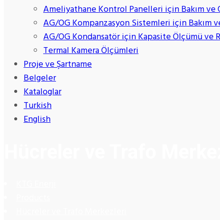
Ameliyathane Kontrol Panelleri için Bakım ve
AG/OG Kompanzasyon Sistemleri için Bakım v
AG/OG Kondansatör için Kapasite Ölçümü ve 
Termal Kamera Ölçümleri
Proje ve Şartname
Belgeler
Kataloglar
Turkish
English
Hücreler ve Trafo Merkez
KTG Enerji
Products
Hücreler ve Trafo Merkezleri