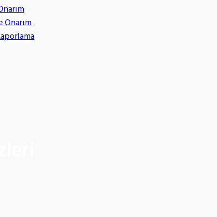
 Onarım
e Onarım
Raporlama
leri