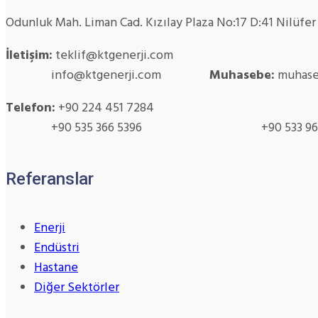
Odunluk Mah. Liman Cad. Kızılay Plaza No:17 D:41 Nilüfe
İletişim:
teklif@ktgenerji.com
info@ktgenerji.com
Muhasebe:
muhase
Telefon:
+90 224 451 7284
+90 535 366 5396 +90 533 965 
Referanslar
Enerji
Endüstri
Hastane
Diğer Sektörler