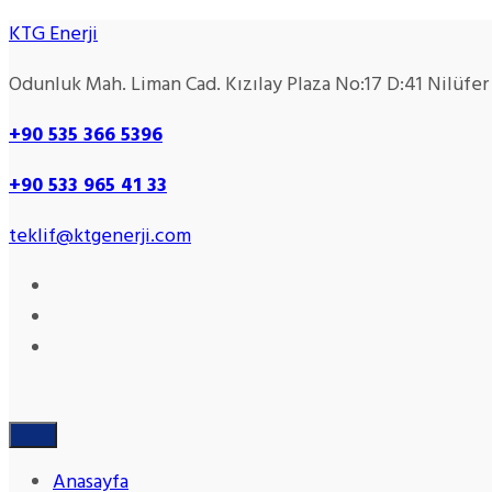
KTG Enerji
Odunluk Mah. Liman Cad. Kızılay Plaza No:17 D:41 Nilüfe
+90 535 366 5396
+90
533 965 41 33
teklif@ktgenerji.com
Anasayfa