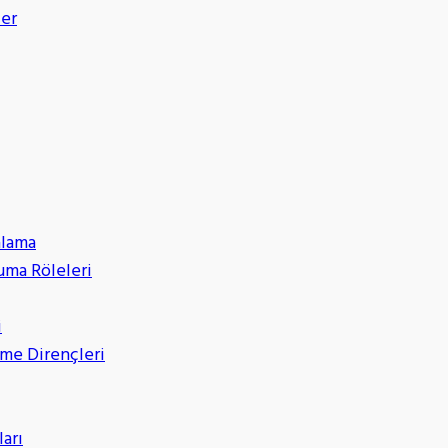
ler
alama
uma Röleleri
i
eme Dirençleri
ları