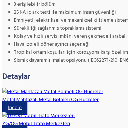
3 erişilebilir bölüm
25 kA iç ark testi ile maksimum insan güvenliği
Emniyetli elektriksel ve mekaniksel kilitleme sistem
Sürekliliği sağlanmış topraklama sistemi
Kolay ve hızlı servis imkânı veren çekmeceli arabalı
Hava izoleli döner ayırıcı seçeneği
Tropikal ortam koşulları için korozyona karşı özel i
Sismik dayanımlı imalat opsiyonu (IEC62271-210, EN
Detaylar
Metal Mahfazalı Metal Bölmeli OG Hücreler
İncele
YG/OG Mobil Trafo Merkezleri