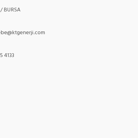
r / BURSA
be@ktgenerji.com
4133