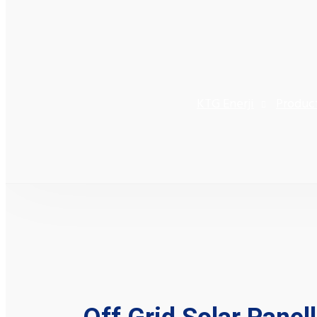
KTG Enerji
Produc