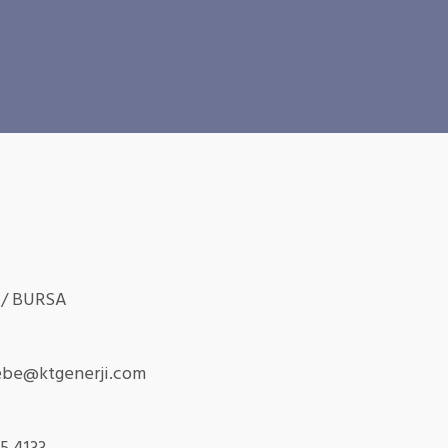
r / BURSA
be@ktgenerji.com