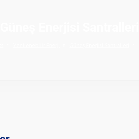
Güneş Enerjisi Santralleri
ts
Yenilenebilir Enerji
Güneş Enerjisi Santralleri