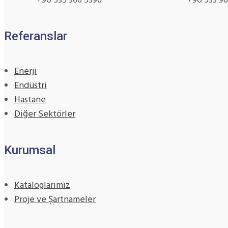
+90 535 366 5396 +90 533 965 
Referanslar
Enerji
Endüstri
Hastane
Diğer Sektörler
Kurumsal
Kataloglarımız
Proje ve Şartnameler