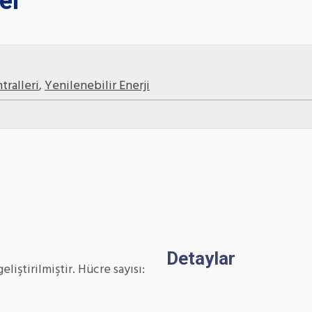
er
tralleri
,
Yenilenebilir Enerji
Detaylar
liştirilmiştir. Hücre sayısı: