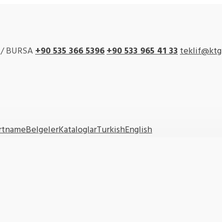
r / BURSA
+90 535 366 5396
+90
533 965 41 33
teklif@ktg
artname
Belgeler
Kataloglar
Turkish
English