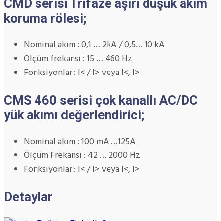
CMD serisi Trifaze aşırı düşük akım
koruma rölesi;
Nominal akım : 0,1 … 2kA / 0,5… 10 kA
Ölçüm frekansı : 15 … 460 Hz
Fonksiyonlar : I< / I> veya I<, I>
CMS 460 serisi çok kanallı AC/DC
yük akımı değerlendirici;
Nominal akım : 100 mA …125A
Ölçüm Frekansı : 42 … 2000 Hz
Fonksiyonlar : I< / I> veya I<, I>
Detaylar