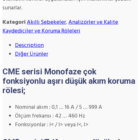
sunarlar.
Kategori
Akıllı Şebekeler
,
Analizörler ve Kalite
Kaydediciler ve Koruma Röleleri
Description
Diğer Ürünler
CME serisi Monofaze çok
fonksiyonlu aşırı düşük akım koruma
rölesi;
Nominal akım : 0,1 … 16 A / 5 … 999 A
Ölçüm frekansı : 42 … 460 Hz
Fonksiyonlar : I< / I> veya I<, I>