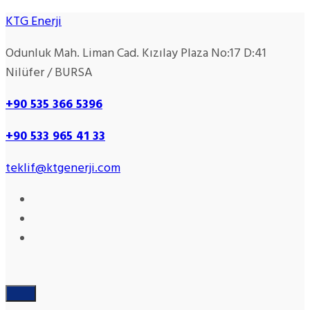
KTG Enerji
Odunluk Mah. Liman Cad. Kızılay Plaza No:17 D:41
Nilüfer / BURSA
+90 535 366 5396
+90
533 965 41 33
teklif@ktgenerji.com