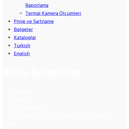
Raporlama
Termal Kamera Ölçümleri
Proje ve Şartname
Belgeler
Kataloglar
Turkish
English
Akıllı Şebekeler
KTG Enerji
Products
Akıllı Şebekeler
Analizörler ve Kalite Kaydediciler ve Koruma
Röleleri