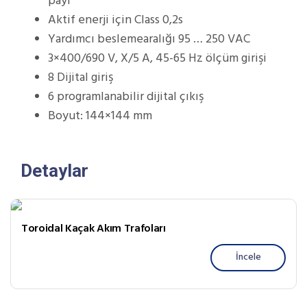
payı
Aktif enerji için Class 0,2s
Yardımcı beslemearalığı 95 … 250 VAC
3×400/690 V, X/5 A, 45-65 Hz ölçüm girişi
8 Dijital giriş
6 programlanabilir dijital çıkış
Boyut: 144×144 mm
Detaylar
Toroidal Kaçak Akım Trafoları
İncele