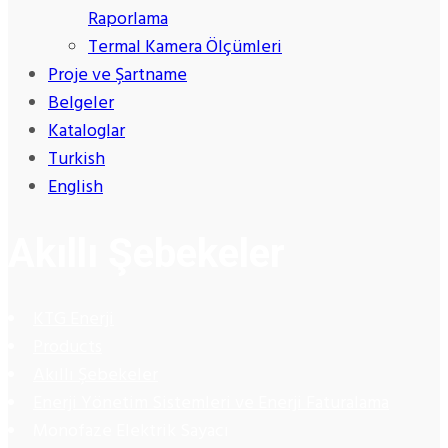
Raporlama
Termal Kamera Ölçümleri
Proje ve Şartname
Belgeler
Kataloglar
Turkish
English
Akıllı Şebekeler
KTG Enerji
Products
Akıllı Şebekeler
Enerji Yönetim Sistemleri ve Enerji Faturalama
Monofaze Elektrik Sayacı