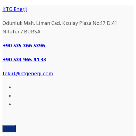
KTG Enerji
Odunluk Mah. Liman Cad. Kızılay Plaza No:17 D:41
Nilüfer / BURSA
+90 535 366 5396
+90
533 965 41 33
teklif@ktgenerji.com