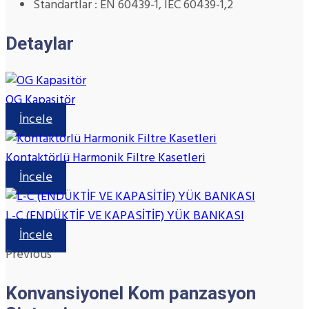
Standartlar : EN 60439-1, IEC 60439-1,2
Detaylar
OG Kapasitör
İncele
Kontaktörlü Harmonik Filtre Kasetleri
İncele
L-C (ENDÜKTİF VE KAPASİTİF) YÜK BANKASI
İncele
Previous
Konvansiyonel Kom panzasyon