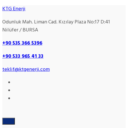
KTG Enerji
Odunluk Mah. Liman Cad. Kızılay Plaza No:17 D:41
Nilüfer / BURSA
+90 535 366 5396
+90
533 965 41 33
teklif@ktgenerji.com