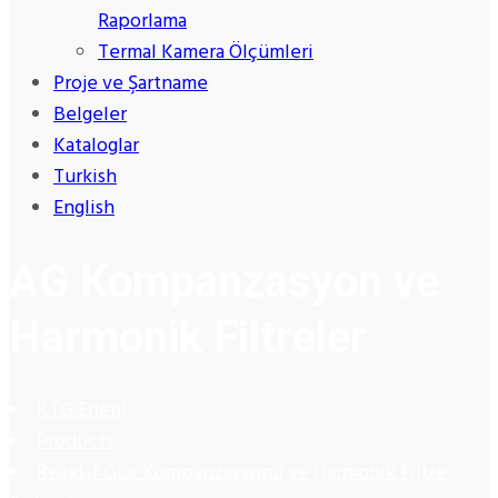
Raporlama
Termal Kamera Ölçümleri
Proje ve Şartname
Belgeler
Kataloglar
Turkish
English
AG Kompanzasyon ve
Harmonik Filtreler
KTG Enerji
Products
Reaktif Güç Kompanzasyonu ve Harmonik Filtre