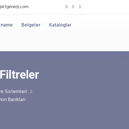
f@ktgenerji.com
rtname
Belgeler
Kataloglar
ltreler
e Sistemleri
on Bankları