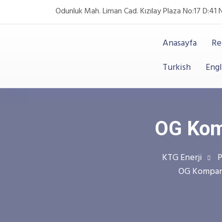
Odunluk Mah. Liman Cad. Kızılay Plaza No:17 D:41 
Anasayfa
Re
Turkish
Engl
OG Kom
KTG Enerji
P
OG Kompanz