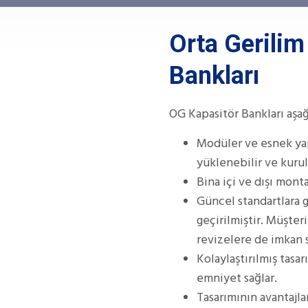
Orta Gerili
Bankları
OG Kapasitör Bankları aşağı
Modüler ve esnek yapı
yüklenebilir ve kurul
Bina içi ve dışı monta
Güncel standartlara 
geçirilmiştir. Müşter
revizelere de imkan s
Kolaylaştırılmış tasa
emniyet sağlar.
Tasarımının avantajla