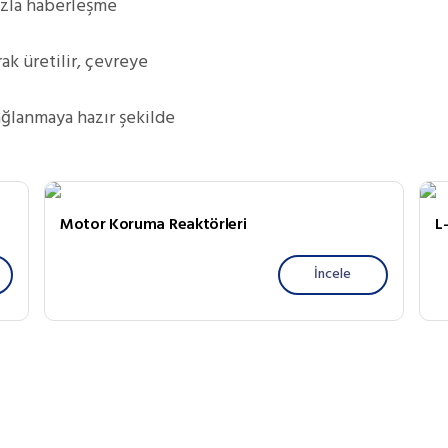
azla haberleşme
k üretilir, çevreye
ağlanmaya hazır şekilde
Motor Koruma Reaktörleri
L
İncele