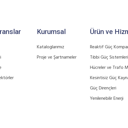
ranslar
Kurumsal
Ürün ve Hiz
Kataloglarımız
Reaktif Güç Kompan
i
Proje ve Şartnameler
Tıbbi Güç Sistemleri
e
Hücreler ve Trafo M
ektörler
Kesintisiz Güç Kayna
Güç Dirençleri
Yenilenebilir Enerji