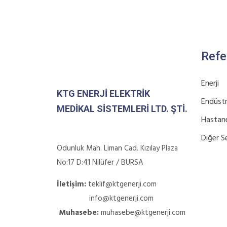
Refe
Enerji
KTG ENERJI ELEKTRIK
Endüstr
MEDIKAL SISTEMLERI LTD. ŞTI.
Hastan
Diğer S
Odunluk Mah. Liman Cad. Kızılay Plaza
No:17 D:41 Nilüfer / BURSA
İletişim:
teklif@ktgenerji.com
info@ktgenerji.com
Muhasebe:
muhasebe@ktgenerji.com