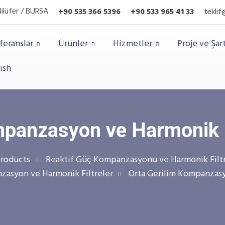
Nilüfer / BURSA
+90 535 366 5396
+90
533 965 41 33
tekli
feranslar
Ürünler
Hizmetler
Proje ve Şa
ish
panzasyon ve Harmonik Fi
roducts
Reaktif Güç Kompanzasyonu ve Harmonik Filtr
asyon ve Harmonik Filtreler
Orta Gerilim Kompanzasy