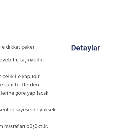
ile dikkat çeker:
Detaylar
ebilir, taşınabilir,
çelik ile kaplıdır.
ve tüm testlerden
klerine göre yapılacak
leşenleri sayesinde yüksek
m masrafları düşüktür.